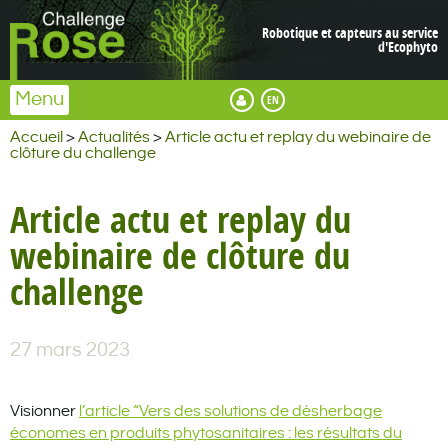
Robotique et capteurs au service
d'Ecophyto
Menu
English
Espace membre
Accueil
>
Actualités
>
Article actu et replay du webinaire de
clôture du challenge
Article actu et replay du
webinaire de clôture du
challenge
27 mars 2023
Visionner
l’article “Vers des solutions de désherbage
économes en produits phytosanitaires : les résultats du